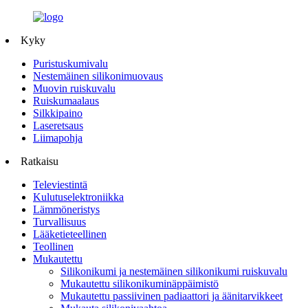
Kyky
Puristuskumivalu
Nestemäinen silikonimuovaus
Muovin ruiskuvalu
Ruiskumaalaus
Silkkipaino
Laseretsaus
Liimapohja
Ratkaisu
Televiestintä
Kulutuselektroniikka
Lämmöneristys
Turvallisuus
Lääketieteellinen
Teollinen
Mukautettu
Silikonikumi ja nestemäinen silikonikumi ruiskuvalu
Mukautettu silikonikuminäppäimistö
Mukautettu passiivinen padiaattori ja äänitarvikkeet