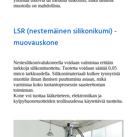
yhdistää muovia tai metallia silikoniin, mikä tahansa
muotoilu on mahdollista.
LSR (nestemäinen silikonikumi) -
muovauskone
Nestesilikonivalukoneella voidaan valmistaa erittäin
tarkkoja silikonituotteita. Tuotetta voidaan säätää 0,05
mm:n tarkkuudella. Silikonimateriaali kulkee tynnyristä
muottiin ilman ihmisen puuttumista asiaan, mikä
varmistaa koko tuotantoprosessin saasteettoman
toiminnan.
Kone voi tuottaa lääketieteen, elektroniikan ja
kylpyhuonetuotteiden teollisuudessa käytettäviä tuotteita.