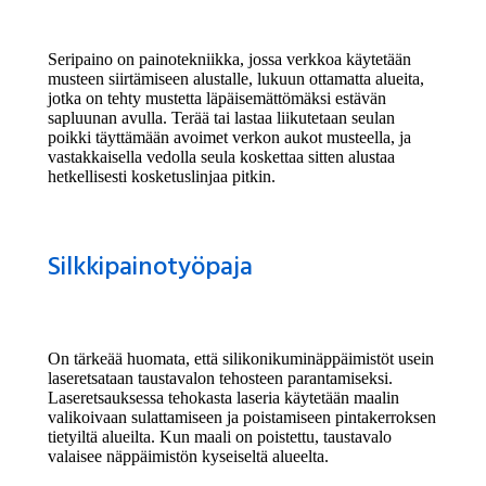
Seripaino on painotekniikka, jossa verkkoa käytetään
musteen siirtämiseen alustalle, lukuun ottamatta alueita,
jotka on tehty mustetta läpäisemättömäksi estävän
sapluunan avulla. Terää tai lastaa liikutetaan seulan
poikki täyttämään avoimet verkon aukot musteella, ja
vastakkaisella vedolla seula koskettaa sitten alustaa
hetkellisesti kosketuslinjaa pitkin.
Silkkipainotyöpaja
On tärkeää huomata, että silikonikuminäppäimistöt usein
laseretsataan taustavalon tehosteen parantamiseksi.
Laseretsauksessa tehokasta laseria käytetään maalin
valikoivaan sulattamiseen ja poistamiseen pintakerroksen
tietyiltä alueilta. Kun maali on poistettu, taustavalo
valaisee näppäimistön kyseiseltä alueelta.