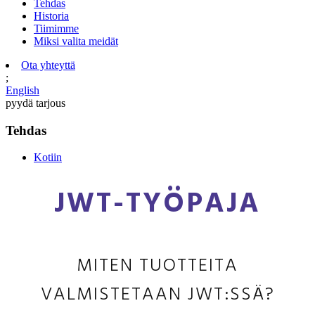
Tehdas
Historia
Tiimimme
Miksi valita meidät
Ota yhteyttä
;
English
pyydä tarjous
Tehdas
Kotiin
JWT-TYÖPAJA
MITEN TUOTTEITA
VALMISTETAAN JWT:SSÄ?