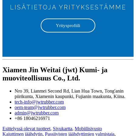
LISÄTIETOJA YRITYKSESTÄMME
Yritysprofiili
Xiamen Jin Weitai (jwt) Kumi- ja
muoviteollisuus Co., Ltd.
Nro 39, Lianmei Second Rd, Lian Hua Town, Tong'anin
piirikunta, Xiamenin kaupunki, Fujianin maakunta, Kiina.
tech-info@jwtrubber.com
oem-team@jwtrubber.com
admin@jwtrubber.com
+86 18046216971
Esittelyssä olevat tuotteet
,
Sivukartta
,
Mobiilisivusto
Kaiuttimen jäähdytin
,
Passiivisten jäähdyttimien valmistaja
,