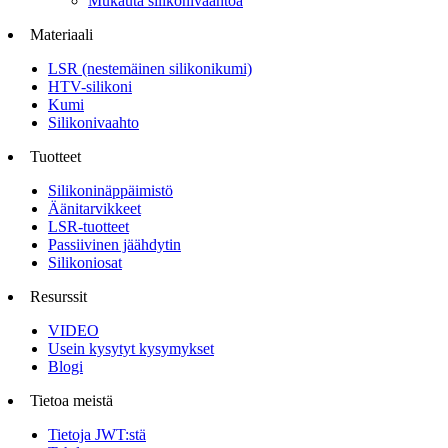
Mukauta silikonivaahtoa
Materiaali
LSR (nestemäinen silikonikumi)
HTV-silikoni
Kumi
Silikonivaahto
Tuotteet
Silikoninäppäimistö
Äänitarvikkeet
LSR-tuotteet
Passiivinen jäähdytin
Silikoniosat
Resurssit
VIDEO
Usein kysytyt kysymykset
Blogi
Tietoa meistä
Tietoja JWT:stä