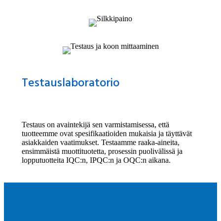
Testauslaboratorio
Testaus on avaintekijä sen varmistamisessa, että
tuotteemme ovat spesifikaatioiden mukaisia ​​ja täyttävät
asiakkaiden vaatimukset. Testaamme raaka-aineita,
ensimmäistä muottituotetta, prosessin puolivälissä ja
lopputuotteita IQC:n, IPQC:n ja OQC:n aikana.