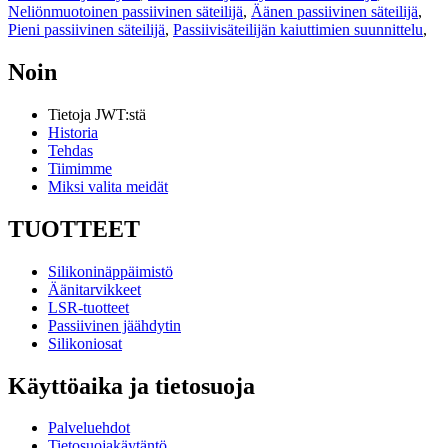
Neliönmuotoinen passiivinen säteilijä
,
Äänen passiivinen säteilijä
,
Pieni passiivinen säteilijä
,
Passiivisäteilijän kaiuttimien suunnittelu
,
Noin
Tietoja JWT:stä
Historia
Tehdas
Tiimimme
Miksi valita meidät
TUOTTEET
Silikoninäppäimistö
Äänitarvikkeet
LSR-tuotteet
Passiivinen jäähdytin
Silikoniosat
Käyttöaika ja tietosuoja
Palveluehdot
Tietosuojakäytäntö