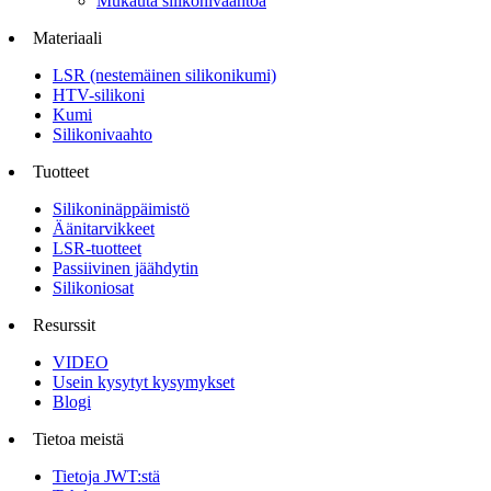
Mukauta silikonivaahtoa
Materiaali
LSR (nestemäinen silikonikumi)
HTV-silikoni
Kumi
Silikonivaahto
Tuotteet
Silikoninäppäimistö
Äänitarvikkeet
LSR-tuotteet
Passiivinen jäähdytin
Silikoniosat
Resurssit
VIDEO
Usein kysytyt kysymykset
Blogi
Tietoa meistä
Tietoja JWT:stä