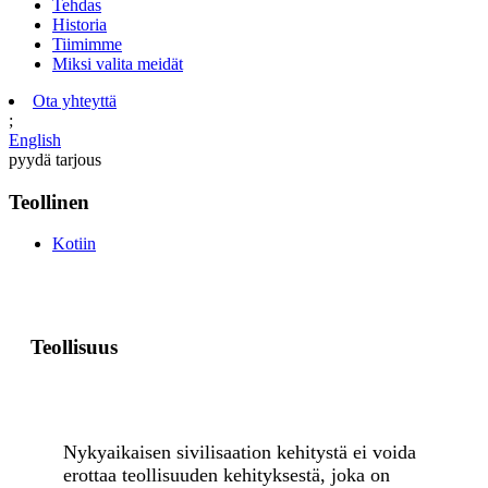
Tehdas
Historia
Tiimimme
Miksi valita meidät
Ota yhteyttä
;
English
pyydä tarjous
Teollinen
Kotiin
Teollisuus
Nykyaikaisen sivilisaation kehitystä ei voida
erottaa teollisuuden kehityksestä, joka on