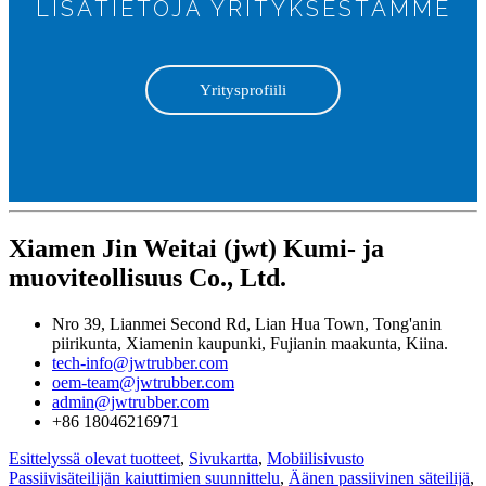
LISÄTIETOJA YRITYKSESTÄMME
Yritysprofiili
Xiamen Jin Weitai (jwt) Kumi- ja
muoviteollisuus Co., Ltd.
Nro 39, Lianmei Second Rd, Lian Hua Town, Tong'anin
piirikunta, Xiamenin kaupunki, Fujianin maakunta, Kiina.
tech-info@jwtrubber.com
oem-team@jwtrubber.com
admin@jwtrubber.com
+86 18046216971
Esittelyssä olevat tuotteet
,
Sivukartta
,
Mobiilisivusto
Passiivisäteilijän kaiuttimien suunnittelu
,
Äänen passiivinen säteilijä
,