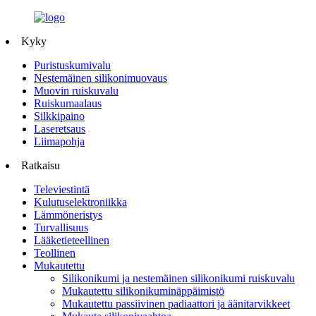
Kyky
Puristuskumivalu
Nestemäinen silikonimuovaus
Muovin ruiskuvalu
Ruiskumaalaus
Silkkipaino
Laseretsaus
Liimapohja
Ratkaisu
Televiestintä
Kulutuselektroniikka
Lämmöneristys
Turvallisuus
Lääketieteellinen
Teollinen
Mukautettu
Silikonikumi ja nestemäinen silikonikumi ruiskuvalu
Mukautettu silikonikuminäppäimistö
Mukautettu passiivinen padiaattori ja äänitarvikkeet