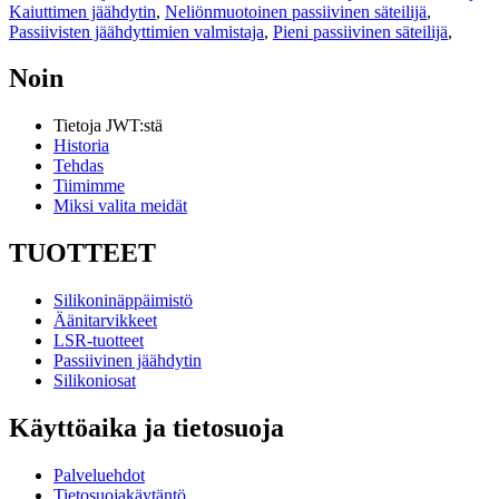
Kaiuttimen jäähdytin
,
Neliönmuotoinen passiivinen säteilijä
,
Passiivisten jäähdyttimien valmistaja
,
Pieni passiivinen säteilijä
,
Noin
Tietoja JWT:stä
Historia
Tehdas
Tiimimme
Miksi valita meidät
TUOTTEET
Silikoninäppäimistö
Äänitarvikkeet
LSR-tuotteet
Passiivinen jäähdytin
Silikoniosat
Käyttöaika ja tietosuoja
Palveluehdot
Tietosuojakäytäntö