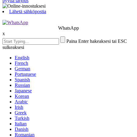
pyydä tarjous
Lähetä sähköpostia
WhatsApp
x
Paina Enter hakeaksesi tai ESC
sulkeaksesi
English
French
German
Portuguese
Spanish
Russian
Japanese
Korean
Arabic
Irish
Greek
Turkish
Italian
Danish
Romanian