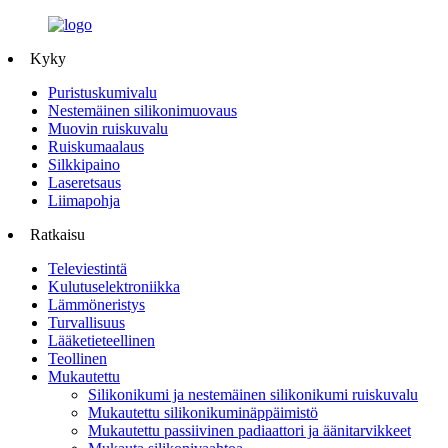
Kyky
Puristuskumivalu
Nestemäinen silikonimuovaus
Muovin ruiskuvalu
Ruiskumaalaus
Silkkipaino
Laseretsaus
Liimapohja
Ratkaisu
Televiestintä
Kulutuselektroniikka
Lämmöneristys
Turvallisuus
Lääketieteellinen
Teollinen
Mukautettu
Silikonikumi ja nestemäinen silikonikumi ruiskuvalu
Mukautettu silikonikuminäppäimistö
Mukautettu passiivinen padiaattori ja äänitarvikkeet