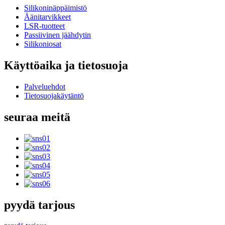
Silikoninäppäimistö
Äänitarvikkeet
LSR-tuotteet
Passiivinen jäähdytin
Silikoniosat
Käyttöaika ja tietosuoja
Palveluehdot
Tietosuojakäytäntö
seuraa meitä
pyydä tarjous