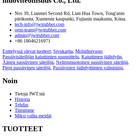
muoviteollisuus Co., Ltd.
Nro 39, Lianmei Second Rd, Lian Hua Town, Tong'anin
piirikunta, Xiamenin kaupunki, Fujianin maakunta, Kiina.
tech-info@jwtrubber.com
oem-team@jwtrubber.com
admin@jwtrubber.com
+86 18046216971
Esittelyssä olevat tuotteet
,
Sivukartta
,
Mobiilisivusto
Passiivisäteilijän kaiuttimien suunnittelu
,
Kaiuttimen jäähdytin
,
Äänen passiivinen säteilijä
,
Neliönmuotoinen passiivinen säteilijä
,
Pieni passiivinen säteilijä
,
Passiivisten jäähdyttimien valmistaja
,
Noin
Tietoja JWT:stä
Historia
Tehdas
Tiimimme
Miksi valita meidät
TUOTTEET