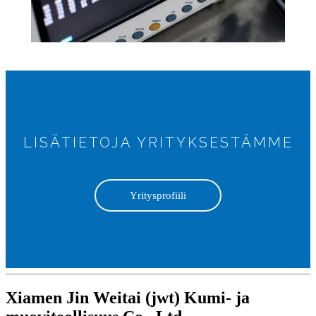
LISÄTIETOJA YRITYKSESTÄMME
Yritysprofiili
Xiamen Jin Weitai (jwt) Kumi- ja