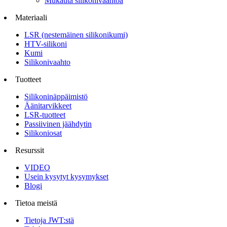
Mukauta silikonivaahtoa
Materiaali
LSR (nestemäinen silikonikumi)
HTV-silikoni
Kumi
Silikonivaahto
Tuotteet
Silikoninäppäimistö
Äänitarvikkeet
LSR-tuotteet
Passiivinen jäähdytin
Silikoniosat
Resurssit
VIDEO
Usein kysytyt kysymykset
Blogi
Tietoa meistä
Tietoja JWT:stä