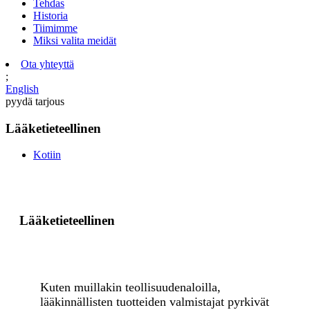
Tehdas
Historia
Tiimimme
Miksi valita meidät
Ota yhteyttä
;
English
pyydä tarjous
Lääketieteellinen
Kotiin
Lääketieteellinen
Kuten muillakin teollisuudenaloilla,
lääkinnällisten tuotteiden valmistajat pyrkivät