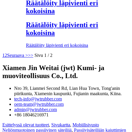
Räätälöity läpivienti eri
kokoisina
Räätälöity läpivienti eri
kokoisina
Räätälöity läpivienti eri kokoisina
1
2
Seuraava >
>>
Sivu 1 / 2
Xiamen Jin Weitai (jwt) Kumi- ja
muoviteollisuus Co., Ltd.
Nro 39, Lianmei Second Rd, Lian Hua Town, Tong'anin
piirikunta, Xiamenin kaupunki, Fujianin maakunta, Kiina.
tech-info@jwtrubber.com
oem-team@jwtrubber.com
admin@jwtrubber.com
+86 18046216971
Esittelyssä olevat tuotteet
,
Sivukartta
,
Mobiilisivusto
Neliönmuotoinen passiivinen säteilijä
,
Passiivisäteilijän kaiuttimien