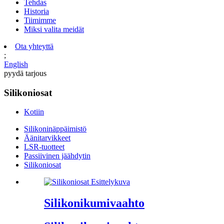
Tehdas
Historia
Tiimimme
Miksi valita meidät
Ota yhteyttä
;
English
pyydä tarjous
Silikoniosat
Kotiin
Silikoninäppäimistö
Äänitarvikkeet
LSR-tuotteet
Passiivinen jäähdytin
Silikoniosat
Silikonikumivaahto