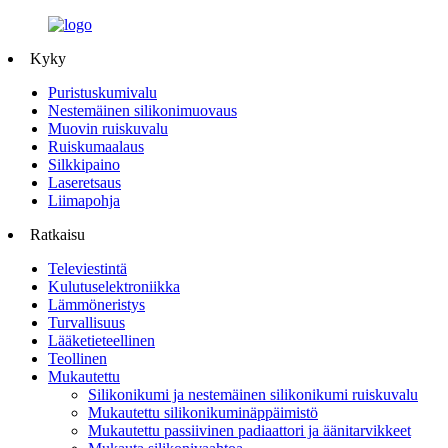
Kyky
Puristuskumivalu
Nestemäinen silikonimuovaus
Muovin ruiskuvalu
Ruiskumaalaus
Silkkipaino
Laseretsaus
Liimapohja
Ratkaisu
Televiestintä
Kulutuselektroniikka
Lämmöneristys
Turvallisuus
Lääketieteellinen
Teollinen
Mukautettu
Silikonikumi ja nestemäinen silikonikumi ruiskuvalu
Mukautettu silikonikuminäppäimistö
Mukautettu passiivinen padiaattori ja äänitarvikkeet