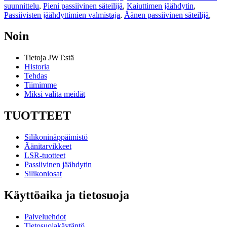
suunnittelu
,
Pieni passiivinen säteilijä
,
Kaiuttimen jäähdytin
,
Passiivisten jäähdyttimien valmistaja
,
Äänen passiivinen säteilijä
,
Noin
Tietoja JWT:stä
Historia
Tehdas
Tiimimme
Miksi valita meidät
TUOTTEET
Silikoninäppäimistö
Äänitarvikkeet
LSR-tuotteet
Passiivinen jäähdytin
Silikoniosat
Käyttöaika ja tietosuoja
Palveluehdot
Tietosuojakäytäntö