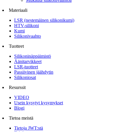
Mukauta silikonivaahtoa
Materiaali
LSR (nestemäinen silikonikumi)
HTV-silikoni
Kumi
Silikonivaahto
Tuotteet
Silikoninäppäimistö
Äänitarvikkeet
LSR-tuotteet
Passiivinen jäähdytin
Silikoniosat
Resurssit
VIDEO
Usein kysytyt kysymykset
Blogi
Tietoa meistä
Tietoja JWT:stä