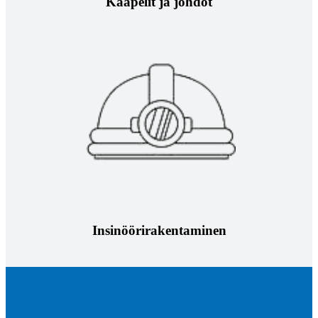
Kaapelit ja johdot
Insinöörirakentaminen