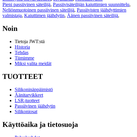
Pieni passiivinen säteilijä
,
Passiivisäteilijän kaiuttimien suunnittelu
,
Neliönmuotoinen passiivinen säteilijä
,
Passiivisten jäähdyttimien
valmistaja
,
Kaiuttimen jäähdytin
,
Äänen passiivinen säteilijä
,
Noin
Tietoja JWT:stä
Historia
Tehdas
Tiimimme
Miksi valita meidät
TUOTTEET
Silikoninäppäimistö
Äänitarvikkeet
LSR-tuotteet
Passiivinen jäähdytin
Silikoniosat
Käyttöaika ja tietosuoja