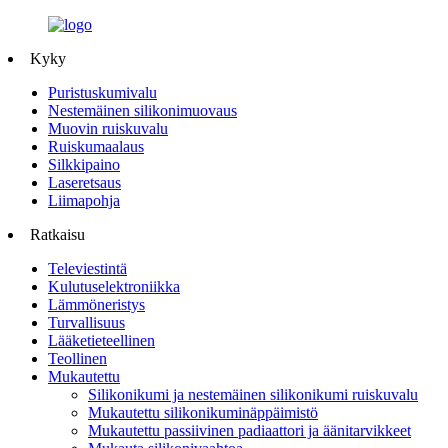
Kyky
Puristuskumivalu
Nestemäinen silikonimuovaus
Muovin ruiskuvalu
Ruiskumaalaus
Silkkipaino
Laseretsaus
Liimapohja
Ratkaisu
Televiestintä
Kulutuselektroniikka
Lämmöneristys
Turvallisuus
Lääketieteellinen
Teollinen
Mukautettu
Silikonikumi ja nestemäinen silikonikumi ruiskuvalu
Mukautettu silikonikuminäppäimistö
Mukautettu passiivinen padiaattori ja äänitarvikkeet