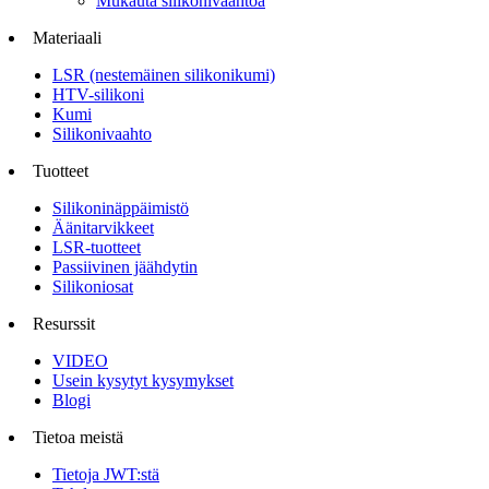
Mukauta silikonivaahtoa
Materiaali
LSR (nestemäinen silikonikumi)
HTV-silikoni
Kumi
Silikonivaahto
Tuotteet
Silikoninäppäimistö
Äänitarvikkeet
LSR-tuotteet
Passiivinen jäähdytin
Silikoniosat
Resurssit
VIDEO
Usein kysytyt kysymykset
Blogi
Tietoa meistä
Tietoja JWT:stä