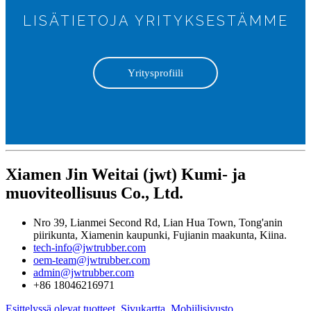
LISÄTIETOJA YRITYKSESTÄMME
Yritysprofiili
Xiamen Jin Weitai (jwt) Kumi- ja
muoviteollisuus Co., Ltd.
Nro 39, Lianmei Second Rd, Lian Hua Town, Tong'anin
piirikunta, Xiamenin kaupunki, Fujianin maakunta, Kiina.
tech-info@jwtrubber.com
oem-team@jwtrubber.com
admin@jwtrubber.com
+86 18046216971
Esittelyssä olevat tuotteet
,
Sivukartta
,
Mobiilisivusto