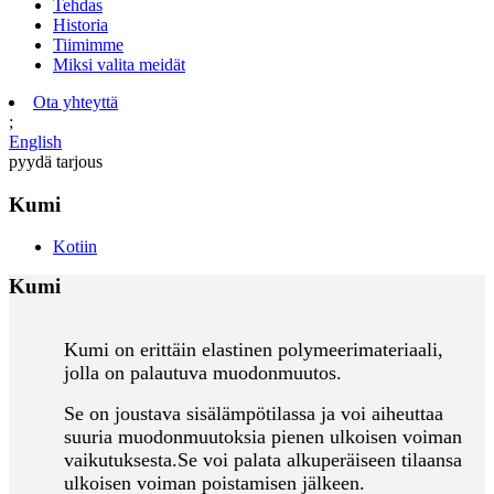
Tehdas
Historia
Tiimimme
Miksi valita meidät
Ota yhteyttä
;
English
pyydä tarjous
Kumi
Kotiin
Kumi
Kumi on erittäin elastinen polymeerimateriaali,
jolla on palautuva muodonmuutos.
Se on joustava sisälämpötilassa ja voi aiheuttaa
suuria muodonmuutoksia pienen ulkoisen voiman
vaikutuksesta.
Se voi palata alkuperäiseen tilaansa
ulkoisen voiman poistamisen jälkeen.