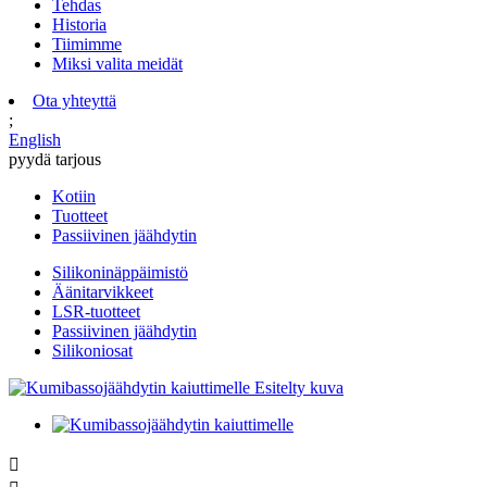
Tehdas
Historia
Tiimimme
Miksi valita meidät
Ota yhteyttä
;
English
pyydä tarjous
Kotiin
Tuotteet
Passiivinen jäähdytin
Silikoninäppäimistö
Äänitarvikkeet
LSR-tuotteet
Passiivinen jäähdytin
Silikoniosat
