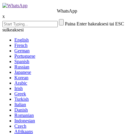
WhatsApp
x
Paina Enter hakeaksesi tai ESC
sulkeaksesi
English
French
German
Portuguese
Spanish
Russian
Japanese
Korean
Arabic
Irish
Greek
Turkish
Italian
Danish
Romanian
Indonesian
Czech
Afrikaans