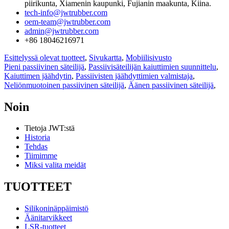
piirikunta, Xiamenin kaupunki, Fujianin maakunta, Kiina.
tech-info@jwtrubber.com
oem-team@jwtrubber.com
admin@jwtrubber.com
+86 18046216971
Esittelyssä olevat tuotteet
,
Sivukartta
,
Mobiilisivusto
Pieni passiivinen säteilijä
,
Passiivisäteilijän kaiuttimien suunnittelu
,
Kaiuttimen jäähdytin
,
Passiivisten jäähdyttimien valmistaja
,
Neliönmuotoinen passiivinen säteilijä
,
Äänen passiivinen säteilijä
,
Noin
Tietoja JWT:stä
Historia
Tehdas
Tiimimme
Miksi valita meidät
TUOTTEET
Silikoninäppäimistö
Äänitarvikkeet
LSR-tuotteet