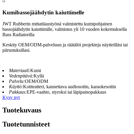

Kumibassojäähdytin kaiuttimelle
JWT Rubberin mittatilaustyönä valmistettu kumipohjainen
bassojäähdytin kaiuttimille, valmistus yli 10 vuoden kokemuksella
Bass Radiatorilla
Keskity OEM/ODM-palveluun ja räätälöi projekteja näytteilläsi tai
piirustuksillasi.
Materiaali:
Kumi
Vedenpitävä:
Kyllä
Palvelu:
OEM/ODM
Käyttö:
Kotiteatteri, kannettava audiosoitin, karaokesoitin
Pakkaus:
EPE-vaahto, styroksi tai läpipainopakkaus
Kysy nyt
Tuotekuvaus
Tuotetunnisteet