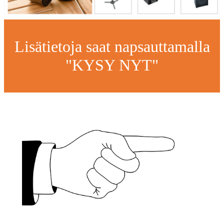
Lisätietoja saat napsauttamalla
"KYSY NYT"