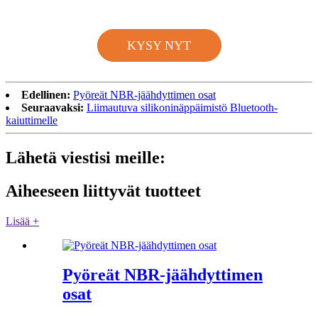
KYSY NYT
Edellinen:
Pyöreät NBR-jäähdyttimen osat
Seuraavaksi:
Liimautuva silikoninäppäimistö Bluetooth-
kaiuttimelle
Lähetä viestisi meille:
Aiheeseen liittyvät tuotteet
Lisää +
Pyöreät NBR-jäähdyttimen
osat