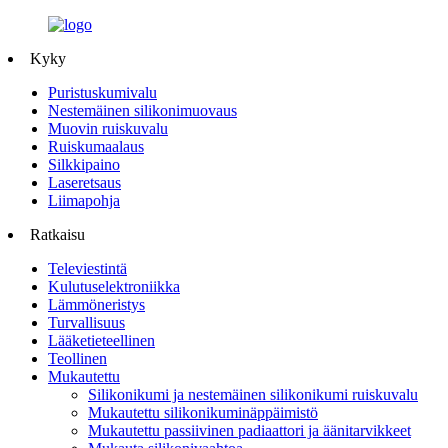
Kyky
Puristuskumivalu
Nestemäinen silikonimuovaus
Muovin ruiskuvalu
Ruiskumaalaus
Silkkipaino
Laseretsaus
Liimapohja
Ratkaisu
Televiestintä
Kulutuselektroniikka
Lämmöneristys
Turvallisuus
Lääketieteellinen
Teollinen
Mukautettu
Silikonikumi ja nestemäinen silikonikumi ruiskuvalu
Mukautettu silikonikuminäppäimistö
Mukautettu passiivinen padiaattori ja äänitarvikkeet