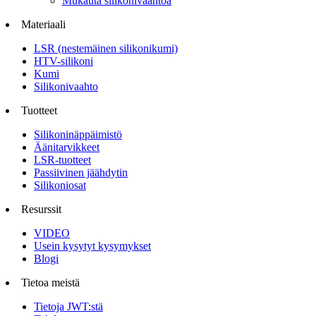
Mukauta silikonivaahtoa
Materiaali
LSR (nestemäinen silikonikumi)
HTV-silikoni
Kumi
Silikonivaahto
Tuotteet
Silikoninäppäimistö
Äänitarvikkeet
LSR-tuotteet
Passiivinen jäähdytin
Silikoniosat
Resurssit
VIDEO
Usein kysytyt kysymykset
Blogi
Tietoa meistä
Tietoja JWT:stä