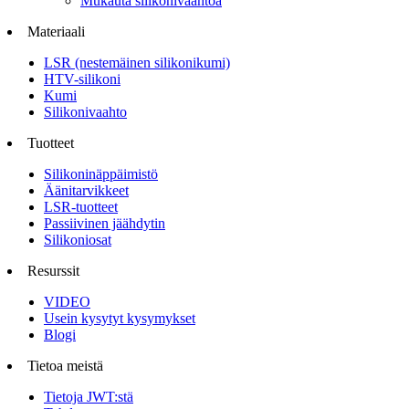
Mukauta silikonivaahtoa
Materiaali
LSR (nestemäinen silikonikumi)
HTV-silikoni
Kumi
Silikonivaahto
Tuotteet
Silikoninäppäimistö
Äänitarvikkeet
LSR-tuotteet
Passiivinen jäähdytin
Silikoniosat
Resurssit
VIDEO
Usein kysytyt kysymykset
Blogi
Tietoa meistä
Tietoja JWT:stä