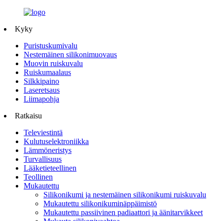
Kyky
Puristuskumivalu
Nestemäinen silikonimuovaus
Muovin ruiskuvalu
Ruiskumaalaus
Silkkipaino
Laseretsaus
Liimapohja
Ratkaisu
Televiestintä
Kulutuselektroniikka
Lämmöneristys
Turvallisuus
Lääketieteellinen
Teollinen
Mukautettu
Silikonikumi ja nestemäinen silikonikumi ruiskuvalu
Mukautettu silikonikuminäppäimistö
Mukautettu passiivinen padiaattori ja äänitarvikkeet