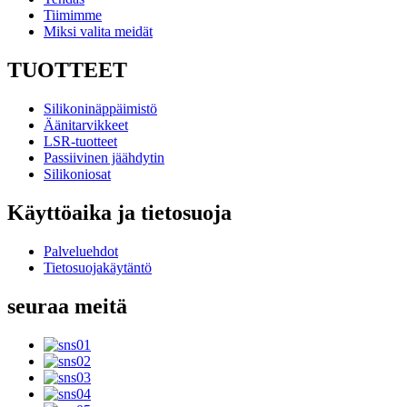
Tiimimme
Miksi valita meidät
TUOTTEET
Silikoninäppäimistö
Äänitarvikkeet
LSR-tuotteet
Passiivinen jäähdytin
Silikoniosat
Käyttöaika ja tietosuoja
Palveluehdot
Tietosuojakäytäntö
seuraa meitä