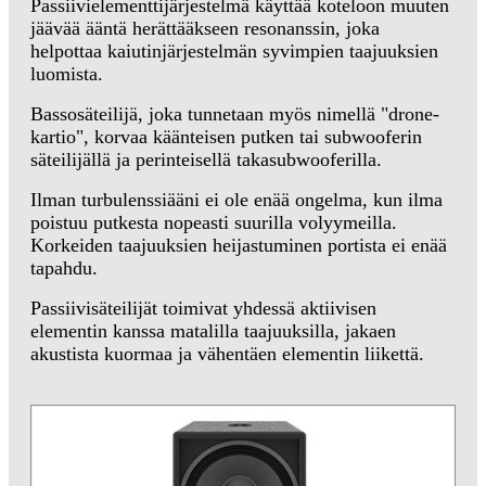
Passiivielementtijärjestelmä käyttää koteloon muuten
jäävää ääntä herättääkseen resonanssin, joka
helpottaa kaiutinjärjestelmän syvimpien taajuuksien
luomista.
Bassosäteilijä, joka tunnetaan myös nimellä "drone-
kartio", korvaa käänteisen putken tai subwooferin
säteilijällä ja perinteisellä takasubwooferilla.
Ilman turbulenssiääni ei ole enää ongelma, kun ilma
poistuu putkesta nopeasti suurilla volyymeilla.
Korkeiden taajuuksien heijastuminen portista ei enää
tapahdu.
Passiivisäteilijät toimivat yhdessä aktiivisen
elementin kanssa matalilla taajuuksilla, jakaen
akustista kuormaa ja vähentäen elementin liikettä.