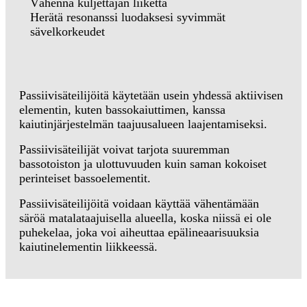
Vähennä kuljettajan liikettä
Herätä resonanssi luodaksesi syvimmät
sävelkorkeudet
Passiivisäteilijöitä käytetään usein yhdessä aktiivisen
elementin, kuten bassokaiuttimen, kanssa
kaiutinjärjestelmän taajuusalueen laajentamiseksi.
Passiivisäteilijät voivat tarjota suuremman
bassotoiston ja ulottuvuuden kuin saman kokoiset
perinteiset bassoelementit.
Passiivisäteilijöitä voidaan käyttää vähentämään
säröä matalataajuisella alueella, koska niissä ei ole
puhekelaa, joka voi aiheuttaa epälineaarisuuksia
kaiutinelementin liikkeessä.