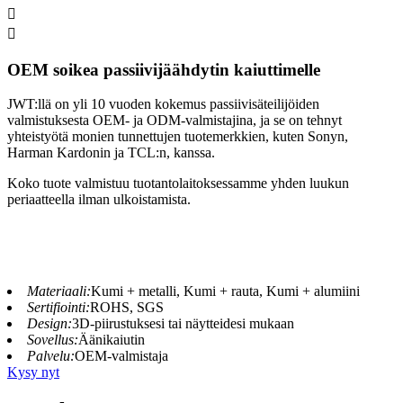


OEM soikea passiivijäähdytin kaiuttimelle
JWT:llä on yli 10 vuoden kokemus passiivisäteilijöiden
valmistuksesta OEM- ja ODM-valmistajina, ja se on tehnyt
yhteistyötä monien tunnettujen tuotemerkkien, kuten Sonyn,
Harman Kardonin ja TCL:n, kanssa.
Koko tuote valmistuu tuotantolaitoksessamme yhden luukun
periaatteella ilman ulkoistamista.
Materiaali:
Kumi + metalli, Kumi + rauta, Kumi + alumiini
Sertifiointi:
ROHS, SGS
Design:
3D-piirustuksesi tai näytteidesi mukaan
Sovellus:
Äänikaiutin
Palvelu:
OEM-valmistaja
Kysy nyt