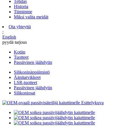
Tehdas
Historia
Tiimimme
Miksi valita meidät
Ota yhteyttä
;
English
pyydä tarjous
Kotiin
Tuotteet
Passiivinen jäähdytin
Silikoninäppäimistö
Äänitarvikkeet
LSR-tuotteet
Passiivinen jäähdytin
Silikoniosat