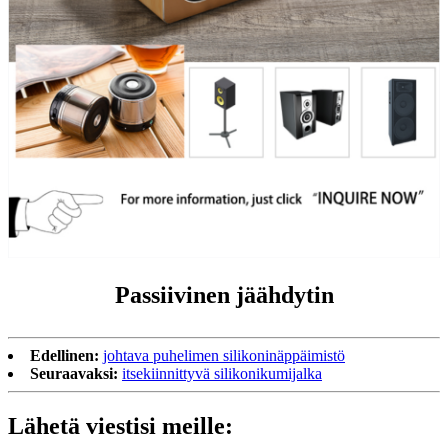
Passiivinen jäähdytin
Edellinen:
johtava puhelimen silikoninäppäimistö
Seuraavaksi:
itsekiinnittyvä silikonikumijalka
Lähetä viestisi meille: