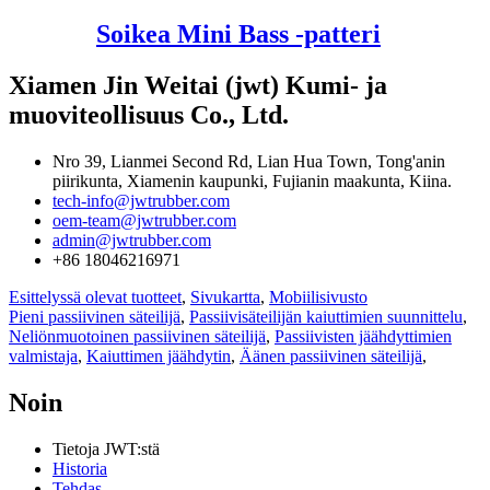
Soikea Mini Bass -patteri
Xiamen Jin Weitai (jwt) Kumi- ja
muoviteollisuus Co., Ltd.
Nro 39, Lianmei Second Rd, Lian Hua Town, Tong'anin
piirikunta, Xiamenin kaupunki, Fujianin maakunta, Kiina.
tech-info@jwtrubber.com
oem-team@jwtrubber.com
admin@jwtrubber.com
+86 18046216971
Esittelyssä olevat tuotteet
,
Sivukartta
,
Mobiilisivusto
Pieni passiivinen säteilijä
,
Passiivisäteilijän kaiuttimien suunnittelu
,
Neliönmuotoinen passiivinen säteilijä
,
Passiivisten jäähdyttimien
valmistaja
,
Kaiuttimen jäähdytin
,
Äänen passiivinen säteilijä
,
Noin
Tietoja JWT:stä
Historia
Tehdas